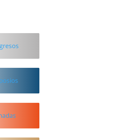
ngresos
posios
rnadas