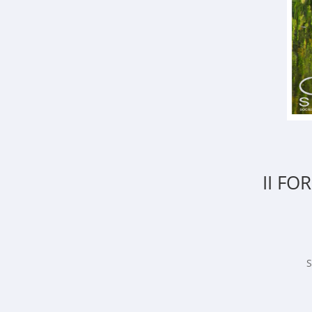
II FO
S