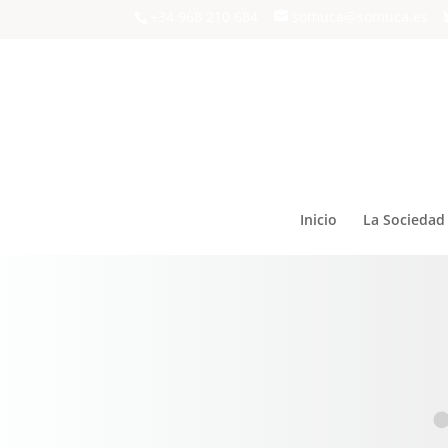
+34 968 210 684
somuca@somuca.es
Inicio
La Sociedad