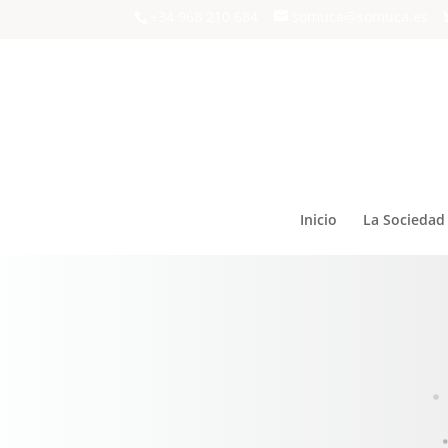
+34 968 210 684
somuca@somuca.es
Inicio
La Sociedad