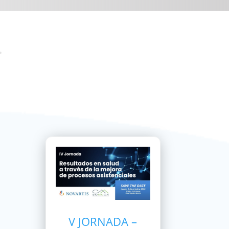
V JORNADA –