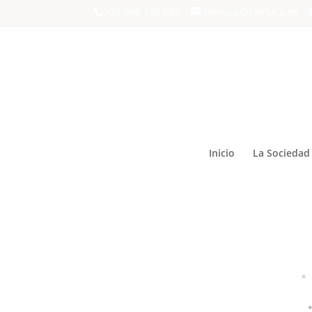
+34 968 210 684
somuca@somuca.es
Inicio
La Sociedad