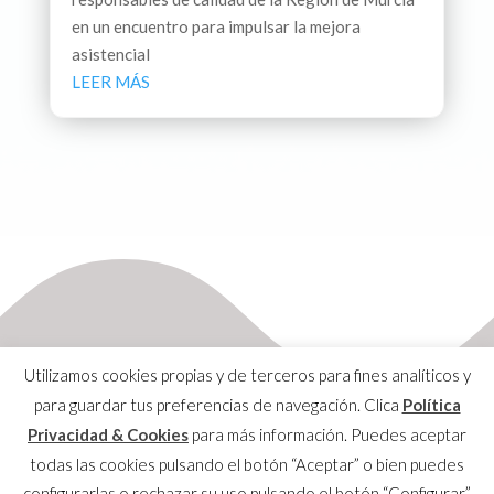
en un encuentro para impulsar la mejora
asistencial
LEER MÁS
Utilizamos cookies propias y de terceros para fines analíticos y
para guardar tus preferencias de navegación. Clica
Política
Privacidad & Cookies
para más información. Puedes aceptar
Aviso Legal
todas las cookies pulsando el botón “Aceptar” o bien puedes
Política de Privacidad & Cookies
configurarlas o rechazar su uso pulsando el botón “Configurar”.