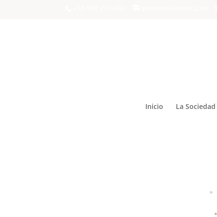
+34 968 210 684
somuca@somuca.es
Inicio
La Sociedad