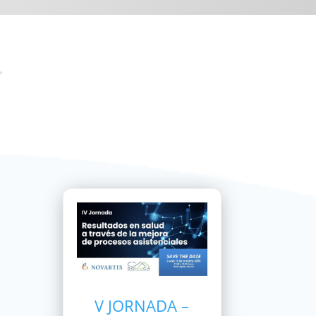
V JORNADA –