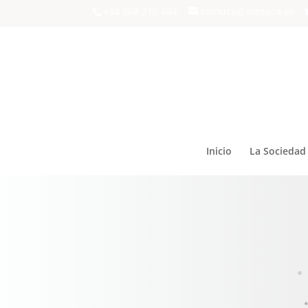
+34 968 210 684
somuca@somuca.es
Inicio
La Sociedad