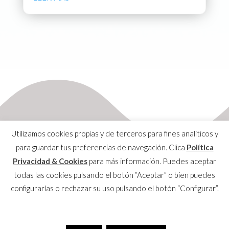
Utilizamos cookies propias y de terceros para fines analíticos y
para guardar tus preferencias de navegación. Clica
Política
Privacidad & Cookies
para más información. Puedes aceptar
Aviso Legal
todas las cookies pulsando el botón “Aceptar” o bien puedes
Política de Privacidad & Cookies
configurarlas o rechazar su uso pulsando el botón “Configurar”.
Copyrights © 2020 SOMUCA All Rights Reserved |
Secretaría Técnica