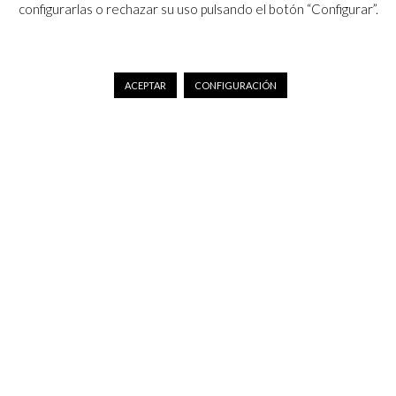
configurarlas o rechazar su uso pulsando el botón “Configurar”.
ACEPTAR
CONFIGURACIÓN
Histórico Congresos
Histórico Simposios