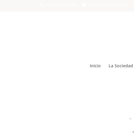
+34 968 210 684
somuca@somuca.es
Inicio
La Sociedad