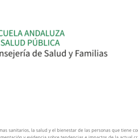
temas sanitarios, la salud y el bienestar de las personas que tiene c
umentación y evidencia sobre tendencias e impactos de la actual cr