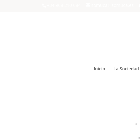
+34 968 210 684
somuca@somuca.es
Inicio
La Sociedad