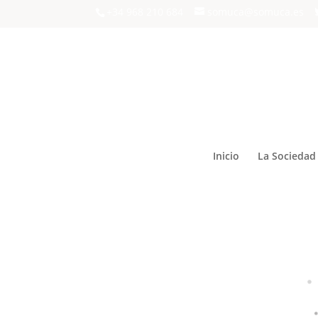
+34 968 210 684
somuca@somuca.es
Inicio
La Sociedad