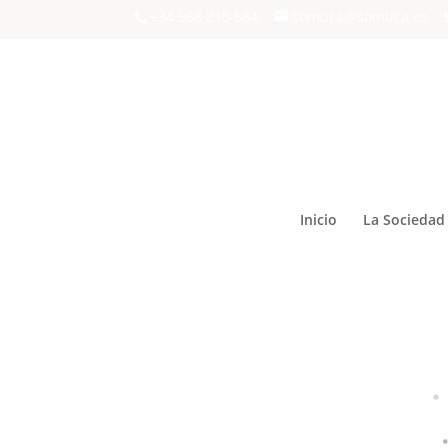
+34 968 210 684
somuca@somuca.es
Inicio
La Sociedad