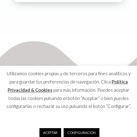
Utilizamos cookies propias y de terceros para fines analíticos y
para guardar tus preferencias de navegación. Clica
Política
Privacidad & Cookies
para más información. Puedes aceptar
Aviso Legal
todas las cookies pulsando el botón “Aceptar” o bien puedes
Política de Privacidad & Cookies
configurarlas o rechazar su uso pulsando el botón “Configurar”.
Copyrights © 2020 SOMUCA All Rights Reserved |
Secretaría Técnica
+34 968 210 684
|
somuca@somuca.es
ACEPTAR
CONFIGURACIÓN