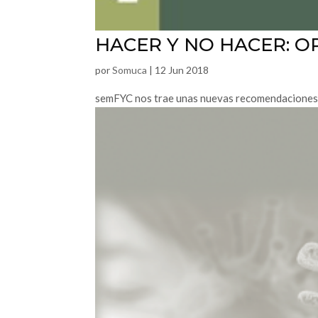
HACER Y NO HACER: O
por
Somuca
|
12 Jun 2018
semFYC nos trae unas nuevas recomendaciones d